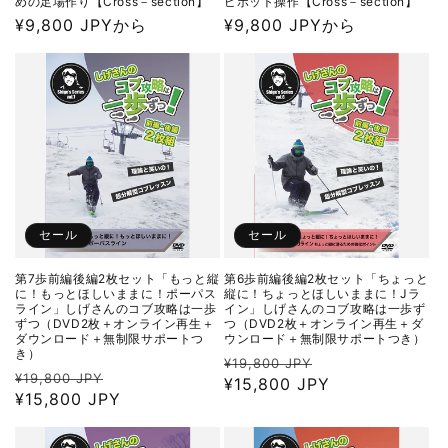
めの足場作り【Cross－section】
ピボット操作【Cross－section】
通
¥9,800 JPYから
通
¥9,800 JPYから
常
常
価
価
格
格
セール
セール
第7歩前編後編2枚セット「もっと縦
第6歩前編後編2枚セット「ちょっと
に！もっとほしいままに！ポーパス
縦に！ちょっとほしいままに！Jラ
ライン」しげさんのコブ攻略は一歩
イン」しげさんのコブ攻略は一歩ず
ずつ（DVD2枚＋オンライン再生＋
つ（DVD2枚＋オンライン再生＋ダ
ダウンロード＋無制限サポートつ
ウンロード＋無制限サポートつき）
き）
通
セ
¥19,800 JPY
通
セ
¥19,800 JPY
常
¥15,800 JPY
ー
常
¥15,800 JPY
ー
価
ル
価
ル
格
価
格
価