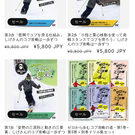
セール
セール
第3歩「密脚でコブを滑る仕組み」
第2歩「小指と重心移動を使って肩
しげさんのコブ攻略は一歩ずつ
幅スタンスでコブを滑ろう」しげさ
んのコブ攻略は一歩ずつ
通
セ
¥5,800 JPY
¥9,800 JPY
通
セ
¥5,800 JPY
¥9,800 JPY
常
ー
常
ー
価
ル
価
ル
格
価
格
価
格
格
セール
セール
第1歩「姿勢の三原則と動きの三要
ゼロから歩むコブ攻略の道・第1巻~
素」しげさんのコブ攻略は一歩ずつ
第5巻＋別巻ドリル集セット