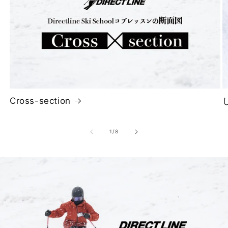
Cross-section
の
1
/
8