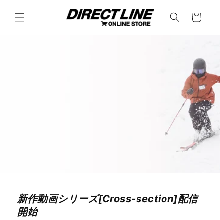
コンテ
カ
ンツに
ー
進む
ト
新作動画シリーズ[Cross-section]配信
開始