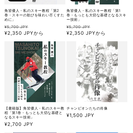
角皆優人・私のスキー教程「第2
角皆優人・私のスキー教程「第1
巻・スキーの歓びを味わい尽くすた
巻・もっとも大切な基礎となるスキ
めに」
ー技術」
通
セ
通
セ
¥5,700 JPY
¥5,700 JPY
常
¥2,350 JPYから
ー
常
¥2,350 JPYから
ー
価
ル
価
ル
格
価
格
価
格
格
【書籍版】角皆優人・私のスキー教
チャンピオンたちの肖像
程「第1巻・もっとも大切な基礎と
通
¥1,500 JPY
なるスキー技術」
常
通
¥2,700 JPY
価
常