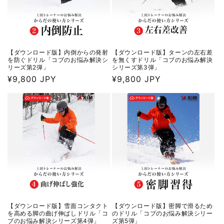
【ダウンロード版】内倒からの発射
【ダウンロード版】ターンの左右差
を防ぐドリル「コブのお悩み解決シ
を無くすドリル「コブのお悩み解決
リーズ第2弾」
シリーズ第3弾」
通
¥9,800 JPY
通
¥9,800 JPY
常
常
価
価
格
格
【ダウンロード版】雪面コンタクト
【ダウンロード版】密脚で滑るため
を高める脚の曲げ伸ばしドリル「コ
のドリル「コブのお悩み解決シリー
ブのお悩み解決シリーズ第4弾」
ズ第5弾」