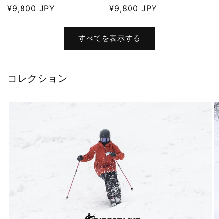
通
¥9,800 JPY
通
¥9,800 JPY
常
常
価
価
すべてを表示する
格
格
コレクション