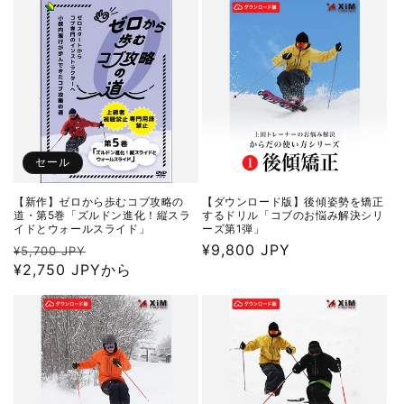
格
価
格
セール
【新作】ゼロから歩むコブ攻略の
【ダウンロード版】後傾姿勢を矯正
道・第5巻「ズルドン進化！縦スラ
するドリル「コブのお悩み解決シリ
イドとウォールスライド」
ーズ第1弾」
通
セ
通
¥9,800 JPY
¥5,700 JPY
常
¥2,750 JPYから
ー
常
価
ル
価
格
価
格
格