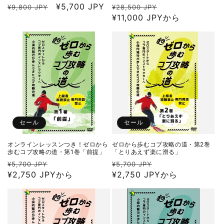
通
セ
¥5,700 JPY
通
セ
¥9,800 JPY
¥28,500 JPY
常
ー
常
¥11,000 JPYから
ー
価
ル
価
ル
格
価
格
価
格
格
セール
セール
オンラインレッスンつき！ゼロから
ゼロから歩むコブ攻略の道・第2巻
歩むコブ攻略の道・第1巻「前提」
「とりあえず楽に滑る」
通
セ
通
セ
¥5,700 JPY
¥5,700 JPY
常
¥2,750 JPYから
ー
常
¥2,750 JPYから
ー
価
ル
価
ル
格
価
格
価
格
格