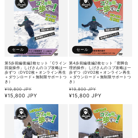
格
格
セール
セール
第5歩前編後編2枚セット「Cライン
第4歩前編後編2枚セット「密脚合
回旋操作」しげさんのコブ攻略は一
理的操作」しげさんのコブ攻略は一
歩ずつ（DVD2枚＋オンライン再生
歩ずつ（DVD2枚＋オンライン再生
＋ダウンロード＋無制限サポートつ
＋ダウンロード＋無制限サポートつ
き）
き）
通
セ
通
セ
¥19,800 JPY
¥19,800 JPY
常
¥15,800 JPY
ー
常
¥15,800 JPY
ー
価
ル
価
ル
格
価
格
価
格
格