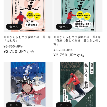
セール
セール
ゼロから歩むコブ攻略の道・第3巻
ゼロから歩むコブ攻略の道・第4巻
「ひねり」
「低速で美しく滑る！膝と肘の使い
方」
通
セ
¥5,700 JPY
通
セ
¥5,700 JPY
常
¥2,750 JPYから
ー
常
¥2,750 JPYから
ー
価
ル
価
ル
格
価
格
価
格
格
セール
セール