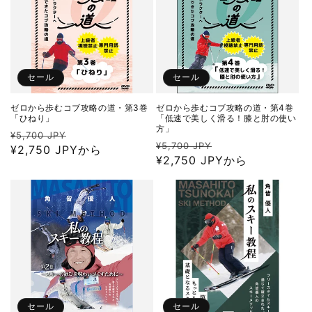
セール
セール
ゼロから歩むコブ攻略の道・第3巻
ゼロから歩むコブ攻略の道・第4巻
「ひねり」
「低速で美しく滑る！膝と肘の使い
方」
通
セ
¥5,700 JPY
通
セ
¥5,700 JPY
常
¥2,750 JPYから
ー
常
¥2,750 JPYから
ー
価
ル
価
ル
格
価
格
価
格
格
セール
セール