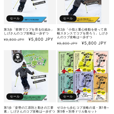
セール
セール
第3歩「密脚でコブを滑る仕組み」
第2歩「小指と重心移動を使って肩
しげさんのコブ攻略は一歩ずつ
幅スタンスでコブを滑ろう」しげさ
んのコブ攻略は一歩ずつ
通
セ
¥5,800 JPY
¥9,800 JPY
通
セ
¥5,800 JPY
¥9,800 JPY
常
ー
常
ー
価
ル
価
ル
格
価
格
価
格
格
セール
セール
第1歩「姿勢の三原則と動きの三要
ゼロから歩むコブ攻略の道・第1巻~
素」しげさんのコブ攻略は一歩ずつ
第5巻＋別巻ドリル集セット