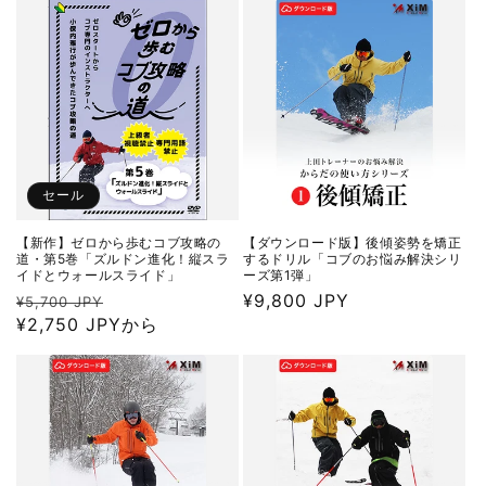
格
価
格
セール
【新作】ゼロから歩むコブ攻略の
【ダウンロード版】後傾姿勢を矯正
道・第5巻「ズルドン進化！縦スラ
するドリル「コブのお悩み解決シリ
イドとウォールスライド」
ーズ第1弾」
通
セ
通
¥9,800 JPY
¥5,700 JPY
常
¥2,750 JPYから
ー
常
価
ル
価
格
価
格
格