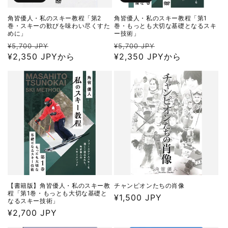
角皆優人・私のスキー教程「第2
角皆優人・私のスキー教程「第1
巻・スキーの歓びを味わい尽くすた
巻・もっとも大切な基礎となるスキ
めに」
ー技術」
通
セ
通
セ
¥5,700 JPY
¥5,700 JPY
常
¥2,350 JPYから
ー
常
¥2,350 JPYから
ー
価
ル
価
ル
格
価
格
価
格
格
【書籍版】角皆優人・私のスキー教
チャンピオンたちの肖像
程「第1巻・もっとも大切な基礎と
通
¥1,500 JPY
なるスキー技術」
常
通
¥2,700 JPY
価
常