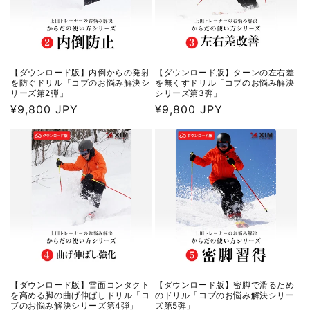
【ダウンロード版】内倒からの発射
【ダウンロード版】ターンの左右差
を防ぐドリル「コブのお悩み解決シ
を無くすドリル「コブのお悩み解決
リーズ第2弾」
シリーズ第3弾」
通
¥9,800 JPY
通
¥9,800 JPY
常
常
価
価
格
格
【ダウンロード版】雪面コンタクト
【ダウンロード版】密脚で滑るため
を高める脚の曲げ伸ばしドリル「コ
のドリル「コブのお悩み解決シリー
ブのお悩み解決シリーズ第4弾」
ズ第5弾」