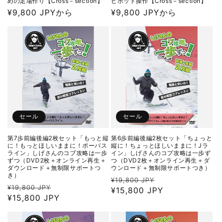
めの足場作り【Cross－section】
ピボット操作【Cross－section】
通
¥9,800 JPYから
通
¥9,800 JPYから
常
常
価
価
格
格
セール
セール
第7歩前編後編2枚セット「もっと縦
第6歩前編後編2枚セット「ちょっと
に！もっとほしいままに！ポーパス
縦に！ちょっとほしいままに！Jラ
ライン」しげさんのコブ攻略は一歩
イン」しげさんのコブ攻略は一歩ず
ずつ（DVD2枚＋オンライン再生＋
つ（DVD2枚＋オンライン再生＋ダ
ダウンロード＋無制限サポートつ
ウンロード＋無制限サポートつき）
き）
通
セ
¥19,800 JPY
通
セ
¥19,800 JPY
常
¥15,800 JPY
ー
常
¥15,800 JPY
ー
価
ル
価
ル
格
価
格
価