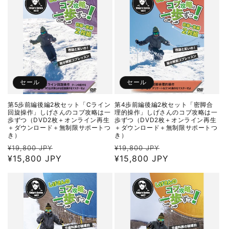
格
格
セール
セール
第5歩前編後編2枚セット「Cライン
第4歩前編後編2枚セット「密脚合
回旋操作」しげさんのコブ攻略は一
理的操作」しげさんのコブ攻略は一
歩ずつ（DVD2枚＋オンライン再生
歩ずつ（DVD2枚＋オンライン再生
＋ダウンロード＋無制限サポートつ
＋ダウンロード＋無制限サポートつ
き）
き）
通
セ
通
セ
¥19,800 JPY
¥19,800 JPY
常
¥15,800 JPY
ー
常
¥15,800 JPY
ー
価
ル
価
ル
格
価
格
価
格
格