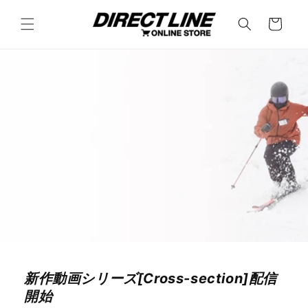
コンテ
カ
ンツに
ー
進む
ト
新作動画シリーズ[Cross-section]配信
開始