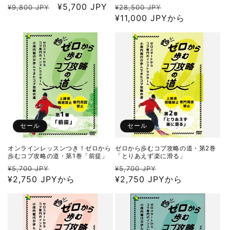
通
セ
¥5,700 JPY
通
セ
¥9,800 JPY
¥28,500 JPY
常
ー
常
¥11,000 JPYから
ー
価
ル
価
ル
格
価
格
価
格
格
セール
セール
オンラインレッスンつき！ゼロから
ゼロから歩むコブ攻略の道・第2巻
歩むコブ攻略の道・第1巻「前提」
「とりあえず楽に滑る」
通
セ
通
セ
¥5,700 JPY
¥5,700 JPY
常
¥2,750 JPYから
ー
常
¥2,750 JPYから
ー
価
ル
価
ル
格
価
格
価
格
格