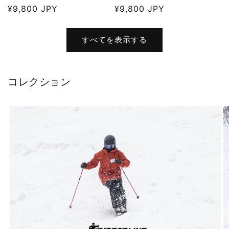
通
¥9,800 JPY
通
¥9,800 JPY
常
常
価
価
すべてを表示する
格
格
コレクション