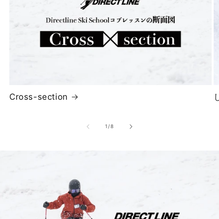
Cross-section
の
1
/
8