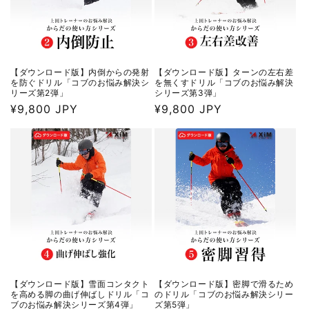
【ダウンロード版】内倒からの発射
【ダウンロード版】ターンの左右差
を防ぐドリル「コブのお悩み解決シ
を無くすドリル「コブのお悩み解決
リーズ第2弾」
シリーズ第3弾」
通
¥9,800 JPY
通
¥9,800 JPY
常
常
価
価
格
格
【ダウンロード版】雪面コンタクト
【ダウンロード版】密脚で滑るため
を高める脚の曲げ伸ばしドリル「コ
のドリル「コブのお悩み解決シリー
ブのお悩み解決シリーズ第4弾」
ズ第5弾」