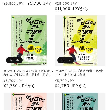
通
セ
¥5,700 JPY
通
セ
¥9,800 JPY
¥28,500 JPY
常
ー
常
¥11,000 JPYから
ー
価
ル
価
ル
格
価
格
価
格
格
セール
セール
オンラインレッスンつき！ゼロから
ゼロから歩むコブ攻略の道・第2巻
歩むコブ攻略の道・第1巻「前提」
「とりあえず楽に滑る」
通
セ
通
セ
¥5,700 JPY
¥5,700 JPY
常
¥2,750 JPYから
ー
常
¥2,750 JPYから
ー
価
ル
価
ル
格
価
格
価
格
格