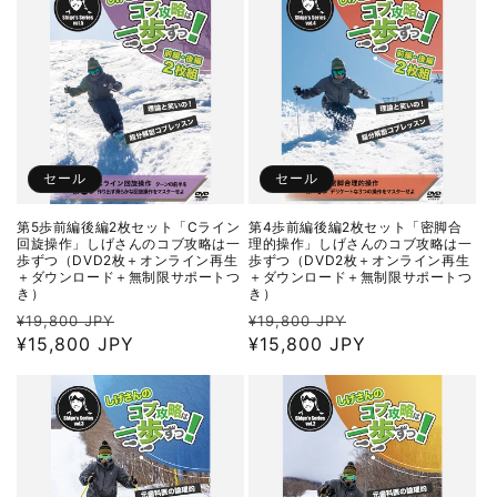
格
格
セール
セール
第5歩前編後編2枚セット「Cライン
第4歩前編後編2枚セット「密脚合
回旋操作」しげさんのコブ攻略は一
理的操作」しげさんのコブ攻略は一
歩ずつ（DVD2枚＋オンライン再生
歩ずつ（DVD2枚＋オンライン再生
＋ダウンロード＋無制限サポートつ
＋ダウンロード＋無制限サポートつ
き）
き）
通
セ
通
セ
¥19,800 JPY
¥19,800 JPY
常
¥15,800 JPY
ー
常
¥15,800 JPY
ー
価
ル
価
ル
格
価
格
価
格
格