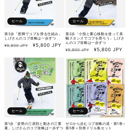
セール
セール
第3歩「密脚でコブを滑る仕組み」
第2歩「小指と重心移動を使って肩
しげさんのコブ攻略は一歩ずつ
幅スタンスでコブを滑ろう」しげさ
んのコブ攻略は一歩ずつ
通
セ
¥5,800 JPY
¥9,800 JPY
通
セ
¥5,800 JPY
¥9,800 JPY
常
ー
常
ー
価
ル
価
ル
格
価
格
価
格
格
セール
セール
第1歩「姿勢の三原則と動きの三要
ゼロから歩むコブ攻略の道・第1巻~
素」しげさんのコブ攻略は一歩ずつ
第5巻＋別巻ドリル集セット