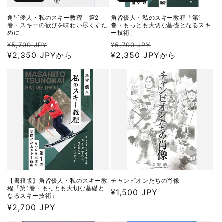
角皆優人・私のスキー教程「第2
角皆優人・私のスキー教程「第1
巻・スキーの歓びを味わい尽くすた
巻・もっとも大切な基礎となるスキ
めに」
ー技術」
通
セ
通
セ
¥5,700 JPY
¥5,700 JPY
常
¥2,350 JPYから
ー
常
¥2,350 JPYから
ー
価
ル
価
ル
格
価
格
価
格
格
【書籍版】角皆優人・私のスキー教
チャンピオンたちの肖像
程「第1巻・もっとも大切な基礎と
通
¥1,500 JPY
なるスキー技術」
常
通
¥2,700 JPY
価
常