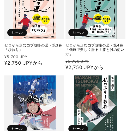
セール
セール
ゼロから歩むコブ攻略の道・第3巻
ゼロから歩むコブ攻略の道・第4巻
「ひねり」
「低速で美しく滑る！膝と肘の使い
方」
通
セ
¥5,700 JPY
通
セ
¥5,700 JPY
常
¥2,750 JPYから
ー
常
¥2,750 JPYから
ー
価
ル
価
ル
格
価
格
価
格
格
セール
セール