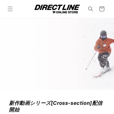
コンテ
カ
ンツに
ー
進む
ト
新作動画シリーズ[Cross-section]配信
開始