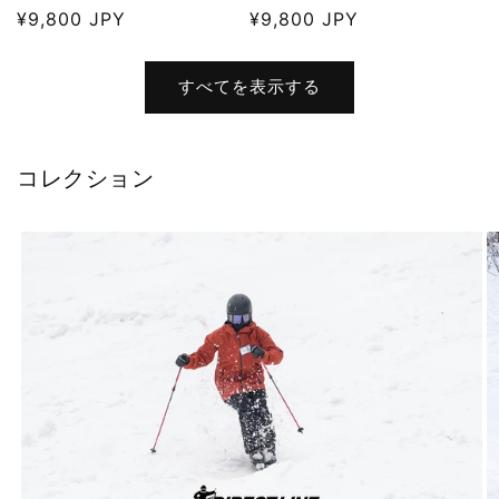
通
¥9,800 JPY
通
¥9,800 JPY
常
常
価
価
すべてを表示する
格
格
コレクション