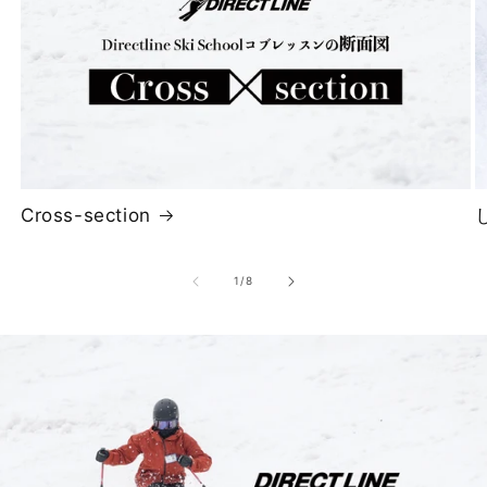
Cross-section
の
1
/
8