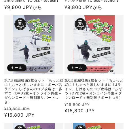
めの足場作り【Cross－section】
ピボット操作【Cross－section】
通
¥9,800 JPYから
通
¥9,800 JPYから
常
常
価
価
格
格
セール
セール
第7歩前編後編2枚セット「もっと縦
第6歩前編後編2枚セット「ちょっと
に！もっとほしいままに！ポーパス
縦に！ちょっとほしいままに！Jラ
ライン」しげさんのコブ攻略は一歩
イン」しげさんのコブ攻略は一歩ず
ずつ（DVD2枚＋オンライン再生＋
つ（DVD2枚＋オンライン再生＋ダ
ダウンロード＋無制限サポートつ
ウンロード＋無制限サポートつき）
き）
通
セ
¥19,800 JPY
通
セ
¥19,800 JPY
常
¥15,800 JPY
ー
常
¥15,800 JPY
ー
価
ル
価
ル
格
価
格
価