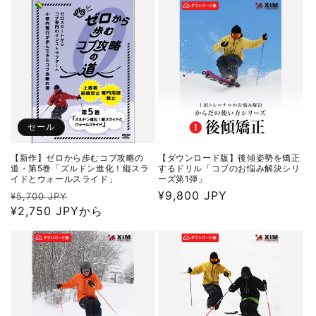
格
価
格
セール
【新作】ゼロから歩むコブ攻略の
【ダウンロード版】後傾姿勢を矯正
道・第5巻「ズルドン進化！縦スラ
するドリル「コブのお悩み解決シリ
イドとウォールスライド」
ーズ第1弾」
通
セ
通
¥9,800 JPY
¥5,700 JPY
常
¥2,750 JPYから
ー
常
価
ル
価
格
価
格
格