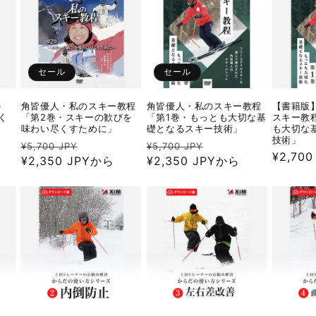
セール
セール
の
角皆優人・私のスキー教程
角皆優人・私のスキー教程
【書籍版
く
「第2巻・スキーの歓びを
「第1巻・もっとも大切な基
スキー教
」
味わい尽くすために」
礎となるスキー技術」
も大切な
技術」
通
セ
通
セ
¥5,700 JPY
¥5,700 JPY
通
¥2,700
常
¥2,350 JPYから
ー
常
¥2,350 JPYから
ー
常
価
ル
価
ル
価
格
価
格
価
格
格
格