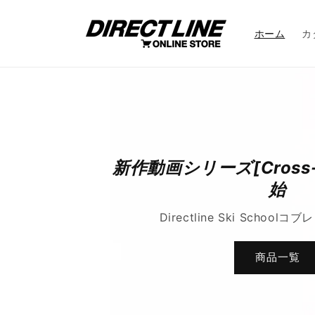
コンテ
ンツに
進む
ホーム
カ
新作動画シリーズ[Cross-
始
Directline Ski Schoo
商品一覧