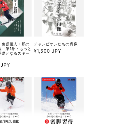
】角皆優人・私の
チャンピオンたちの肖像
程「第1巻・もっと
通
¥1,500 JPY
基礎となるスキー
常
価
 JPY
格