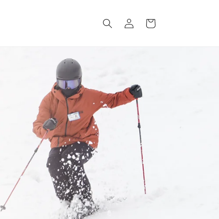
ロ
カ
グ
ー
イ
ト
ン