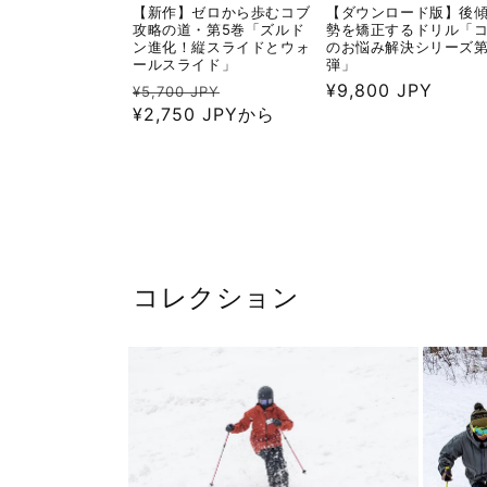
【新作】ゼロから歩むコブ
【ダウンロード版】後
攻略の道・第5巻「ズルド
勢を矯正するドリル「
ン進化！縦スライドとウォ
のお悩み解決シリーズ第
ールスライド」
弾」
通
セ
通
¥9,800 JPY
¥5,700 JPY
常
¥2,750 JPYから
ー
常
価
ル
価
格
価
格
格
コレクション