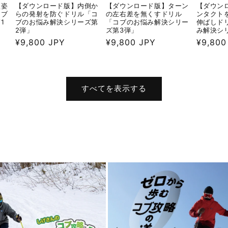
傾姿
【ダウンロード版】内倒か
【ダウンロード版】ターン
【ダウン
コブ
らの発射を防ぐドリル「コ
の左右差を無くすドリル
ンタクト
1
ブのお悩み解決シリーズ第
「コブのお悩み解決シリー
伸ばしド
2弾」
ズ第3弾」
み解決シ
通
¥9,800 JPY
通
¥9,800 JPY
通
¥9,800
常
常
常
価
価
価
格
格
格
すべてを表示する