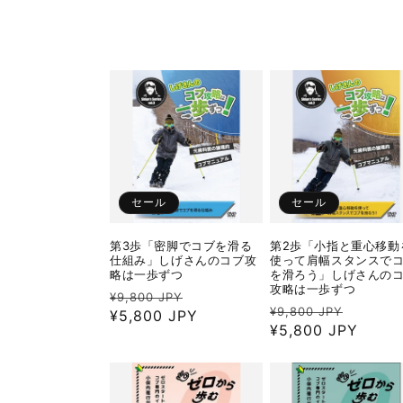
格
格
セール
セール
第3歩「密脚でコブを滑る
第2歩「小指と重心移動
仕組み」しげさんのコブ攻
使って肩幅スタンスで
略は一歩ずつ
を滑ろう」しげさんの
攻略は一歩ずつ
通
セ
¥9,800 JPY
通
セ
¥9,800 JPY
常
¥5,800 JPY
ー
常
¥5,800 JPY
ー
価
ル
価
ル
格
価
格
価
格
格