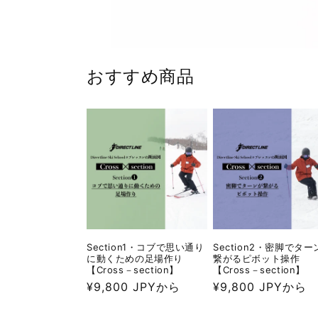
おすすめ商品
Section1・コブで思い通り
Section2・密脚でター
に動くための足場作り
繋がるピボット操作
【Cross－section】
【Cross－section】
通
¥9,800 JPYから
通
¥9,800 JPYから
常
常
価
価