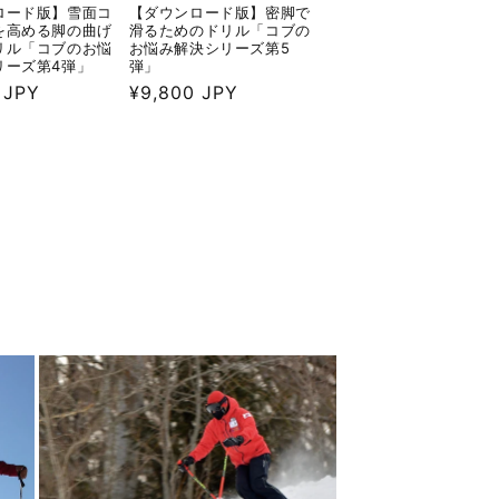
ロード版】雪面コ
【ダウンロード版】密脚で
を高める脚の曲げ
滑るためのドリル「コブの
リル「コブのお悩
お悩み解決シリーズ第5
リーズ第4弾」
弾」
 JPY
通
¥9,800 JPY
常
価
格