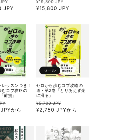
セ
通
セ
 JPY
¥19,800 JPY
0 JPY
ー
常
¥15,800 JPY
ー
ル
価
ル
価
格
価
格
格
ル
セール
ンレッスンつき！
ゼロから歩むコブ攻略の
歩むコブ攻略の
道・第2巻「とりあえず楽
巻「前提」
に滑る」
セ
通
セ
JPY
¥5,700 JPY
0 JPYから
ー
常
¥2,750 JPYから
ー
ル
価
ル
価
格
価
格
格