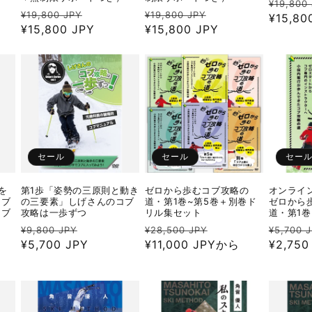
通
¥19,800
通
セ
通
セ
¥19,800 JPY
¥19,800 JPY
常
¥15,80
常
¥15,800 JPY
ー
常
¥15,800 JPY
ー
価
価
ル
価
ル
格
格
価
格
価
格
格
セール
セール
セー
を
第1歩「姿勢の三原則と動き
ゼロから歩むコブ攻略の
オンライ
コブ
の三要素」しげさんのコブ
道・第1巻~第5巻＋別巻ド
ゼロから
コブ
攻略は一歩ずつ
リル集セット
道・第1
通
セ
通
セ
通
¥9,800 JPY
¥28,500 JPY
¥5,700 
常
¥5,700 JPY
ー
常
¥11,000 JPYから
ー
常
¥2,75
価
ル
価
ル
価
格
価
格
価
格
格
格