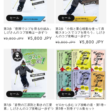
セール
セール
第3歩「密脚でコブを滑る仕組み」
第2歩「小指と重心移動を使って肩
しげさんのコブ攻略は一歩ずつ
幅スタンスでコブを滑ろう」しげさ
んのコブ攻略は一歩ずつ
通
セ
¥5,800 JPY
¥9,800 JPY
通
セ
¥5,800 JPY
¥9,800 JPY
常
ー
常
ー
価
ル
価
ル
格
価
格
価
格
格
セール
セール
第1歩「姿勢の三原則と動きの三要
ゼロから歩むコブ攻略の道・第1巻~
素」しげさんのコブ攻略は一歩ずつ
第5巻＋別巻ドリル集セット