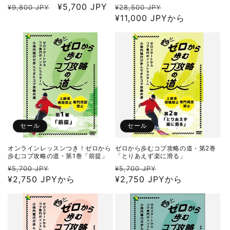
通
セ
¥5,700 JPY
通
セ
¥9,800 JPY
¥28,500 JPY
常
ー
常
¥11,000 JPYから
ー
価
ル
価
ル
格
価
格
価
格
格
セール
セール
オンラインレッスンつき！ゼロから
ゼロから歩むコブ攻略の道・第2巻
歩むコブ攻略の道・第1巻「前提」
「とりあえず楽に滑る」
通
セ
通
セ
¥5,700 JPY
¥5,700 JPY
常
¥2,750 JPYから
ー
常
¥2,750 JPYから
ー
価
ル
価
ル
格
価
格
価
格
格