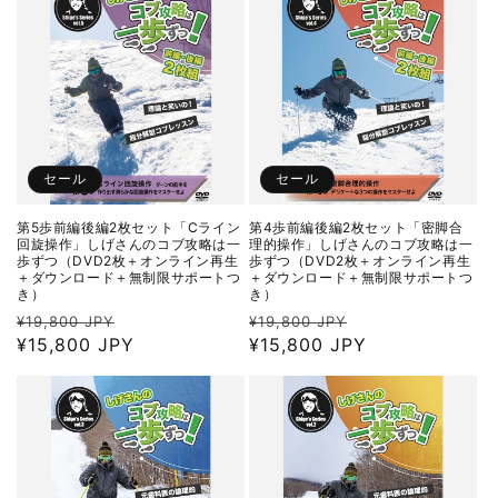
格
格
セール
セール
第5歩前編後編2枚セット「Cライン
第4歩前編後編2枚セット「密脚合
回旋操作」しげさんのコブ攻略は一
理的操作」しげさんのコブ攻略は一
歩ずつ（DVD2枚＋オンライン再生
歩ずつ（DVD2枚＋オンライン再生
＋ダウンロード＋無制限サポートつ
＋ダウンロード＋無制限サポートつ
き）
き）
通
セ
通
セ
¥19,800 JPY
¥19,800 JPY
常
¥15,800 JPY
ー
常
¥15,800 JPY
ー
価
ル
価
ル
格
価
格
価
格
格