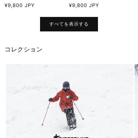
通
¥9,800 JPY
通
¥9,800 JPY
常
常
価
価
すべてを表示する
格
格
コレクション