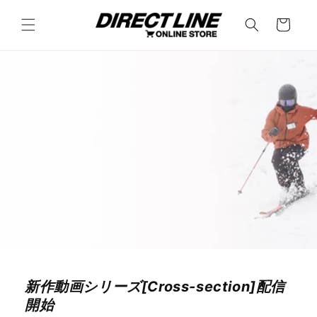
コンテ
カ
ンツに
ー
進む
ト
新作動画シリーズ[Cross-section]配信
開始