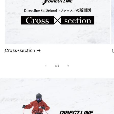
Cross-section
の
1
/
8