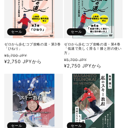
セール
セール
ゼロから歩むコブ攻略の道・第3巻
ゼロから歩むコブ攻略の道・第4巻
「ひねり」
「低速で美しく滑る！膝と肘の使い
方」
通
セ
¥5,700 JPY
通
セ
¥5,700 JPY
常
¥2,750 JPYから
ー
常
¥2,750 JPYから
ー
価
ル
価
ル
格
価
格
価
格
格
セール
セール