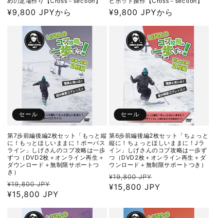
めの足場作り【Cross－section】
ピボット操作【Cross－section】
通
¥9,800 JPYから
通
¥9,800 JPYから
常
常
価
価
格
格
セール
セール
第7歩前編後編2枚セット「もっと縦
第6歩前編後編2枚セット「ちょっと
に！もっとほしいままに！ポーパス
縦に！ちょっとほしいままに！Jラ
ライン」しげさんのコブ攻略は一歩
イン」しげさんのコブ攻略は一歩ず
ずつ（DVD2枚＋オンライン再生＋
つ（DVD2枚＋オンライン再生＋ダ
ダウンロード＋無制限サポートつ
ウンロード＋無制限サポートつき）
き）
通
セ
¥19,800 JPY
通
セ
¥19,800 JPY
常
¥15,800 JPY
ー
常
¥15,800 JPY
ー
価
ル
価
ル
格
価
格
価