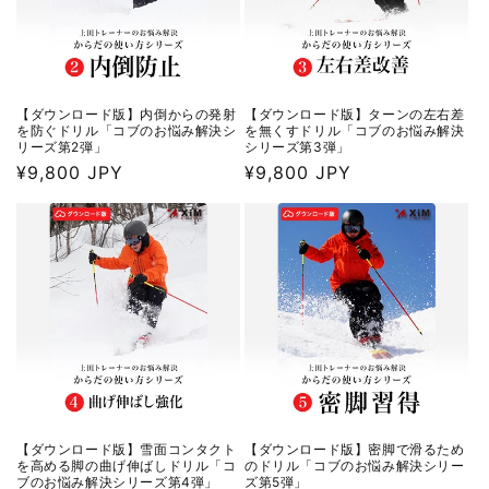
【ダウンロード版】内倒からの発射
【ダウンロード版】ターンの左右差
を防ぐドリル「コブのお悩み解決シ
を無くすドリル「コブのお悩み解決
リーズ第2弾」
シリーズ第3弾」
通
¥9,800 JPY
通
¥9,800 JPY
常
常
価
価
格
格
【ダウンロード版】雪面コンタクト
【ダウンロード版】密脚で滑るため
を高める脚の曲げ伸ばしドリル「コ
のドリル「コブのお悩み解決シリー
ブのお悩み解決シリーズ第4弾」
ズ第5弾」