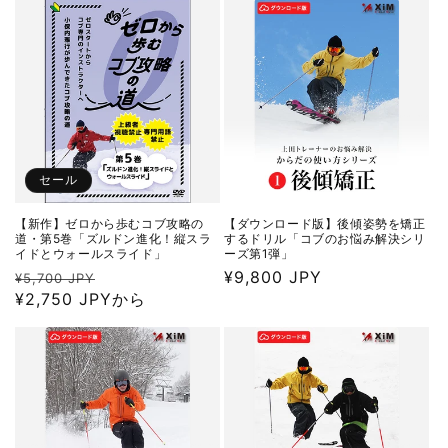
格
価
格
セール
【新作】ゼロから歩むコブ攻略の
【ダウンロード版】後傾姿勢を矯正
道・第5巻「ズルドン進化！縦スラ
するドリル「コブのお悩み解決シリ
イドとウォールスライド」
ーズ第1弾」
通
セ
通
¥9,800 JPY
¥5,700 JPY
常
¥2,750 JPYから
ー
常
価
ル
価
格
価
格
格