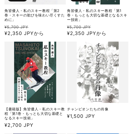
角皆優人・私のスキー教程「第2
角皆優人・私のスキー教程「第1
巻・スキーの歓びを味わい尽くすた
巻・もっとも大切な基礎となるスキ
めに」
ー技術」
通
セ
通
セ
¥5,700 JPY
¥5,700 JPY
常
¥2,350 JPYから
ー
常
¥2,350 JPYから
ー
価
ル
価
ル
格
価
格
価
格
格
【書籍版】角皆優人・私のスキー教
チャンピオンたちの肖像
程「第1巻・もっとも大切な基礎と
通
¥1,500 JPY
なるスキー技術」
常
通
¥2,700 JPY
価
常