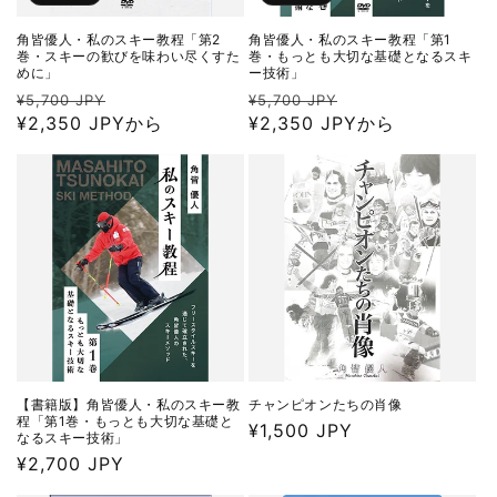
角皆優人・私のスキー教程「第2
角皆優人・私のスキー教程「第1
巻・スキーの歓びを味わい尽くすた
巻・もっとも大切な基礎となるスキ
めに」
ー技術」
通
セ
通
セ
¥5,700 JPY
¥5,700 JPY
常
¥2,350 JPYから
ー
常
¥2,350 JPYから
ー
価
ル
価
ル
格
価
格
価
格
格
【書籍版】角皆優人・私のスキー教
チャンピオンたちの肖像
程「第1巻・もっとも大切な基礎と
通
¥1,500 JPY
なるスキー技術」
常
通
¥2,700 JPY
価
常