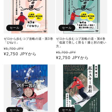
セール
セール
ゼロから歩むコブ攻略の道・第3巻
ゼロから歩むコブ攻略の道・第4巻
「ひねり」
「低速で美しく滑る！膝と肘の使い
方」
通
セ
¥5,700 JPY
通
セ
¥5,700 JPY
常
¥2,750 JPYから
ー
常
¥2,750 JPYから
ー
価
ル
価
ル
格
価
格
価
格
格
セール
セール