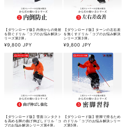
【ダウンロード版】内倒からの発射
【ダウンロード版】ターンの左右差
を防ぐドリル「コブのお悩み解決シ
を無くすドリル「コブのお悩み解決
リーズ第2弾」
シリーズ第3弾」
通
¥9,800 JPY
通
¥9,800 JPY
常
常
価
価
格
格
【ダウンロード版】雪面コンタクト
【ダウンロード版】密脚で滑るため
を高める脚の曲げ伸ばしドリル「コ
のドリル「コブのお悩み解決シリー
ブのお悩み解決シリーズ第4弾」
ズ第5弾」