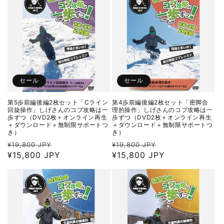
格
格
セール
セール
第5歩前編後編2枚セット「Cライン
第4歩前編後編2枚セット「密脚合
回旋操作」しげさんのコブ攻略は一
理的操作」しげさんのコブ攻略は一
歩ずつ（DVD2枚＋オンライン再生
歩ずつ（DVD2枚＋オンライン再生
＋ダウンロード＋無制限サポートつ
＋ダウンロード＋無制限サポートつ
き）
き）
通
セ
通
セ
¥19,800 JPY
¥19,800 JPY
常
¥15,800 JPY
ー
常
¥15,800 JPY
ー
価
ル
価
ル
格
価
格
価
格
格