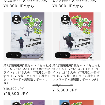
めの足場作り【Cross－section】
ピボット操作【Cross－section】
通
¥9,800 JPYから
通
¥9,800 JPYから
常
常
価
価
格
格
セール
セール
第7歩前編後編2枚セット「もっと縦
第6歩前編後編2枚セット「ちょっと
に！もっとほしいままに！ポーパス
縦に！ちょっとほしいままに！Jラ
ライン」しげさんのコブ攻略は一歩
イン」しげさんのコブ攻略は一歩ず
ずつ（DVD2枚＋オンライン再生＋
つ（DVD2枚＋オンライン再生＋ダ
ダウンロード＋無制限サポートつ
ウンロード＋無制限サポートつき）
き）
通
セ
¥19,800 JPY
通
セ
¥19,800 JPY
常
¥15,800 JPY
ー
常
¥15,800 JPY
ー
価
ル
価
ル
格
価
格
価