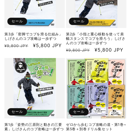
セール
セール
第3歩「密脚でコブを滑る仕組み」
第2歩「小指と重心移動を使って肩
しげさんのコブ攻略は一歩ずつ
幅スタンスでコブを滑ろう」しげさ
んのコブ攻略は一歩ずつ
通
セ
¥5,800 JPY
¥9,800 JPY
通
セ
¥5,800 JPY
¥9,800 JPY
常
ー
常
ー
価
ル
価
ル
格
価
格
価
格
格
セール
セール
第1歩「姿勢の三原則と動きの三要
ゼロから歩むコブ攻略の道・第1巻~
素」しげさんのコブ攻略は一歩ずつ
第5巻＋別巻ドリル集セット