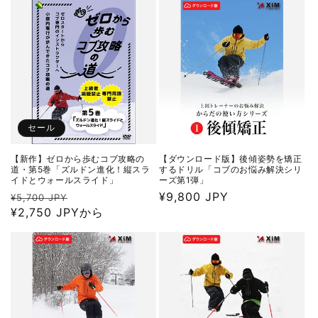
格
価
格
セール
【新作】ゼロから歩むコブ攻略の
【ダウンロード版】後傾姿勢を矯正
道・第5巻「ズルドン進化！縦スラ
するドリル「コブのお悩み解決シリ
イドとウォールスライド」
ーズ第1弾」
通
セ
通
¥9,800 JPY
¥5,700 JPY
常
¥2,750 JPYから
ー
常
価
ル
価
格
価
格
格