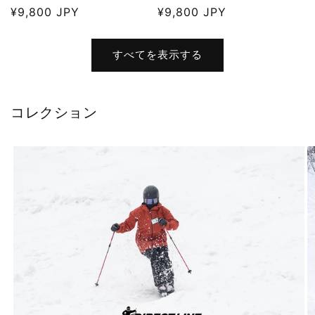
通
¥9,800 JPY
通
¥9,800 JPY
常
常
価
価
すべてを表示する
格
格
コレクション