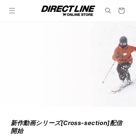
コンテ
カ
ンツに
ー
進む
ト
新作動画シリーズ[Cross-section]配信
開始