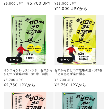
通
セ
¥5,700 JPY
通
セ
¥9,800 JPY
¥28,500 JPY
常
ー
常
¥11,000 JPYから
ー
価
ル
価
ル
格
価
格
価
格
格
セール
セール
オンラインレッスンつき！ゼロから
ゼロから歩むコブ攻略の道・第2巻
歩むコブ攻略の道・第1巻「前提」
「とりあえず楽に滑る」
通
セ
通
セ
¥5,700 JPY
¥5,700 JPY
常
¥2,750 JPYから
ー
常
¥2,750 JPYから
ー
価
ル
価
ル
格
価
格
価
格
格