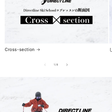
Cross-section
の
1
/
8