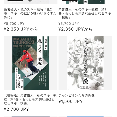
角皆優人・私のスキー教程「第2
角皆優人・私のスキー教程「第1
巻・スキーの歓びを味わい尽くすた
巻・もっとも大切な基礎となるスキ
めに」
ー技術」
通
セ
通
セ
¥5,700 JPY
¥5,700 JPY
常
¥2,350 JPYから
ー
常
¥2,350 JPYから
ー
価
ル
価
ル
格
価
格
価
格
格
【書籍版】角皆優人・私のスキー教
チャンピオンたちの肖像
程「第1巻・もっとも大切な基礎と
通
¥1,500 JPY
なるスキー技術」
常
通
¥2,700 JPY
価
常