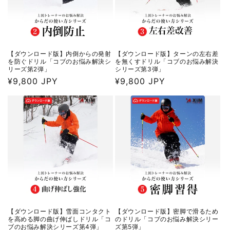
【ダウンロード版】内倒からの発射
【ダウンロード版】ターンの左右差
を防ぐドリル「コブのお悩み解決シ
を無くすドリル「コブのお悩み解決
リーズ第2弾」
シリーズ第3弾」
通
¥9,800 JPY
通
¥9,800 JPY
常
常
価
価
格
格
【ダウンロード版】雪面コンタクト
【ダウンロード版】密脚で滑るため
を高める脚の曲げ伸ばしドリル「コ
のドリル「コブのお悩み解決シリー
ブのお悩み解決シリーズ第4弾」
ズ第5弾」