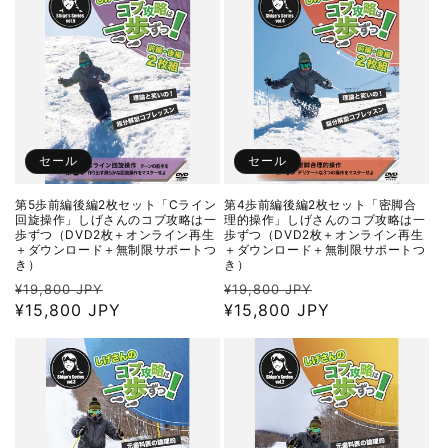
格
格
セール
セール
第5歩前編後編2枚セット「Cライン
第4歩前編後編2枚セット「密脚合
回旋操作」しげさんのコブ攻略は一
理的操作」しげさんのコブ攻略は一
歩ずつ（DVD2枚＋オンライン再生
歩ずつ（DVD2枚＋オンライン再生
＋ダウンロード＋無制限サポートつ
＋ダウンロード＋無制限サポートつ
き）
き）
通
セ
通
セ
¥19,800 JPY
¥19,800 JPY
常
¥15,800 JPY
ー
常
¥15,800 JPY
ー
価
ル
価
ル
格
価
格
価
格
格