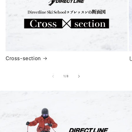
Cross-section
の
1
/
8