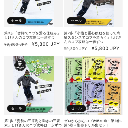
セール
セール
第3歩「密脚でコブを滑る仕組み」
第2歩「小指と重心移動を使って肩
しげさんのコブ攻略は一歩ずつ
幅スタンスでコブを滑ろう」しげさ
んのコブ攻略は一歩ずつ
通
セ
¥5,800 JPY
¥9,800 JPY
通
セ
¥5,800 JPY
¥9,800 JPY
常
ー
常
ー
価
ル
価
ル
格
価
格
価
格
格
セール
セール
第1歩「姿勢の三原則と動きの三要
ゼロから歩むコブ攻略の道・第1巻~
素」しげさんのコブ攻略は一歩ずつ
第5巻＋別巻ドリル集セット