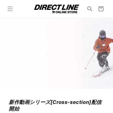
コンテ
カ
ンツに
ー
進む
ト
新作動画シリーズ[Cross-section]配信
開始