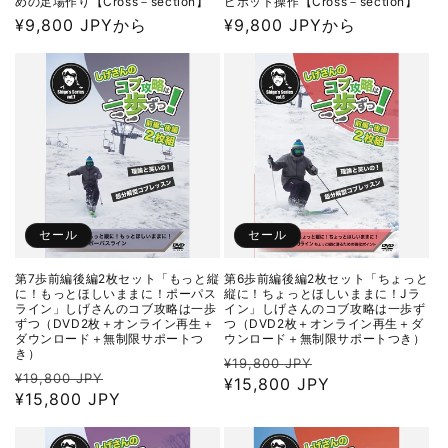
めの足場作り【Cross－section】
ピボット操作【Cross－section】
通
¥9,800 JPYから
通
¥9,800 JPYから
常
常
価
価
格
格
セール
セール
第7歩前編後編2枚セット「もっと縦
第6歩前編後編2枚セット「ちょっと
に！もっとほしいままに！ポーパス
縦に！ちょっとほしいままに！Jラ
ライン」しげさんのコブ攻略は一歩
イン」しげさんのコブ攻略は一歩ず
ずつ（DVD2枚＋オンライン再生＋
つ（DVD2枚＋オンライン再生＋ダ
ダウンロード＋無制限サポートつ
ウンロード＋無制限サポートつき）
き）
通
セ
¥19,800 JPY
通
セ
¥19,800 JPY
常
¥15,800 JPY
ー
常
¥15,800 JPY
ー
価
ル
価
ル
格
価
格
価