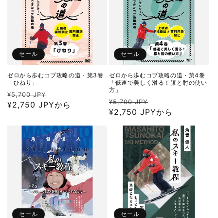
セール
セール
ゼロから歩むコブ攻略の道・第3巻
ゼロから歩むコブ攻略の道・第4巻
「ひねり」
「低速で美しく滑る！膝と肘の使い
方」
通
セ
¥5,700 JPY
通
セ
¥5,700 JPY
常
¥2,750 JPYから
ー
常
¥2,750 JPYから
ー
価
ル
価
ル
格
価
格
価
格
格
セール
セール