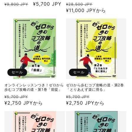
通
セ
¥5,700 JPY
通
セ
¥9,800 JPY
¥28,500 JPY
常
ー
常
¥11,000 JPYから
ー
価
ル
価
ル
格
価
格
価
格
格
セール
セール
オンラインレッスンつき！ゼロから
ゼロから歩むコブ攻略の道・第2巻
歩むコブ攻略の道・第1巻「前提」
「とりあえず楽に滑る」
通
セ
通
セ
¥5,700 JPY
¥5,700 JPY
常
¥2,750 JPYから
ー
常
¥2,750 JPYから
ー
価
ル
価
ル
格
価
格
価
格
格