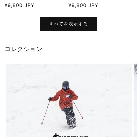
通
¥9,800 JPY
通
¥9,800 JPY
常
常
価
価
すべてを表示する
格
格
コレクション