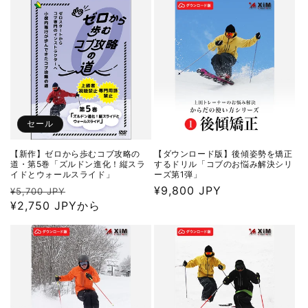
格
価
格
セール
【新作】ゼロから歩むコブ攻略の
【ダウンロード版】後傾姿勢を矯正
道・第5巻「ズルドン進化！縦スラ
するドリル「コブのお悩み解決シリ
イドとウォールスライド」
ーズ第1弾」
通
セ
通
¥9,800 JPY
¥5,700 JPY
常
¥2,750 JPYから
ー
常
価
ル
価
格
価
格
格