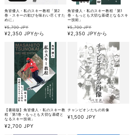
角皆優人・私のスキー教程「第2
角皆優人・私のスキー教程「第1
巻・スキーの歓びを味わい尽くすた
巻・もっとも大切な基礎となるスキ
めに」
ー技術」
通
セ
通
セ
¥5,700 JPY
¥5,700 JPY
常
¥2,350 JPYから
ー
常
¥2,350 JPYから
ー
価
ル
価
ル
格
価
格
価
格
格
【書籍版】角皆優人・私のスキー教
チャンピオンたちの肖像
程「第1巻・もっとも大切な基礎と
通
¥1,500 JPY
なるスキー技術」
常
通
¥2,700 JPY
価
常