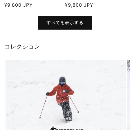
通
¥9,800 JPY
通
¥9,800 JPY
常
常
価
価
すべてを表示する
格
格
コレクション