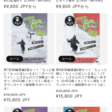
めの足場作り【Cross－section】
ピボット操作【Cross－section】
通
¥9,800 JPYから
通
¥9,800 JPYから
常
常
価
価
格
格
セール
セール
第7歩前編後編2枚セット「もっと縦
第6歩前編後編2枚セット「ちょっと
に！もっとほしいままに！ポーパス
縦に！ちょっとほしいままに！Jラ
ライン」しげさんのコブ攻略は一歩
イン」しげさんのコブ攻略は一歩ず
ずつ（DVD2枚＋オンライン再生＋
つ（DVD2枚＋オンライン再生＋ダ
ダウンロード＋無制限サポートつ
ウンロード＋無制限サポートつき）
き）
通
セ
¥19,800 JPY
通
セ
¥19,800 JPY
常
¥15,800 JPY
ー
常
¥15,800 JPY
ー
価
ル
価
ル
格
価
格
価