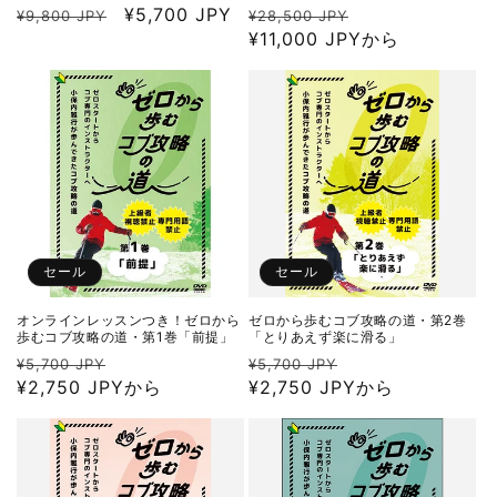
通
セ
¥5,700 JPY
通
セ
¥9,800 JPY
¥28,500 JPY
常
ー
常
¥11,000 JPYから
ー
価
ル
価
ル
格
価
格
価
格
格
セール
セール
オンラインレッスンつき！ゼロから
ゼロから歩むコブ攻略の道・第2巻
歩むコブ攻略の道・第1巻「前提」
「とりあえず楽に滑る」
通
セ
通
セ
¥5,700 JPY
¥5,700 JPY
常
¥2,750 JPYから
ー
常
¥2,750 JPYから
ー
価
ル
価
ル
格
価
格
価
格
格