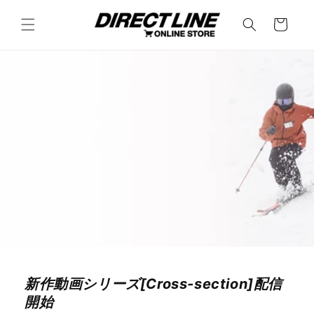
コンテ
カ
ンツに
ー
進む
ト
新作動画シリーズ[Cross-section]配信
開始