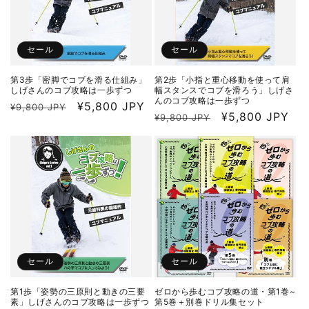
セール
セール
第3歩「密脚でコブを滑る仕組み」
第2歩「小指と重心移動を使って肩
しげさんのコブ攻略は一歩ずつ
幅スタンスでコブを滑ろう」しげさ
んのコブ攻略は一歩ずつ
通
セ
¥5,800 JPY
¥9,800 JPY
通
セ
¥5,800 JPY
¥9,800 JPY
常
ー
常
ー
価
ル
価
ル
格
価
格
価
格
格
セール
セール
第1歩「姿勢の三原則と動きの三要
ゼロから歩むコブ攻略の道・第1巻~
素」しげさんのコブ攻略は一歩ずつ
第5巻＋別巻ドリル集セット