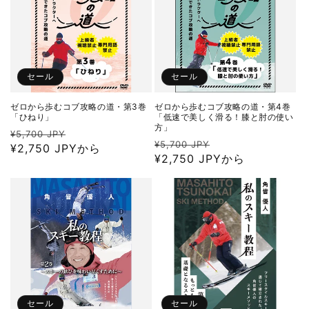
セール
セール
ゼロから歩むコブ攻略の道・第3巻
ゼロから歩むコブ攻略の道・第4巻
「ひねり」
「低速で美しく滑る！膝と肘の使い
方」
通
セ
¥5,700 JPY
通
セ
¥5,700 JPY
常
¥2,750 JPYから
ー
常
¥2,750 JPYから
ー
価
ル
価
ル
格
価
格
価
格
格
セール
セール