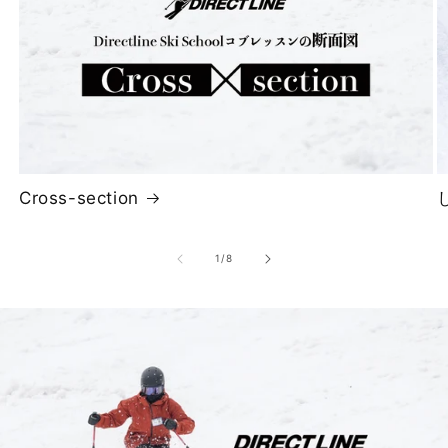
Cross-section
の
1
/
8