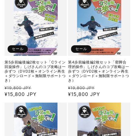
格
格
セール
セール
第5歩前編後編2枚セット「Cライン
第4歩前編後編2枚セット「密脚合
回旋操作」しげさんのコブ攻略は一
理的操作」しげさんのコブ攻略は一
歩ずつ（DVD2枚＋オンライン再生
歩ずつ（DVD2枚＋オンライン再生
＋ダウンロード＋無制限サポートつ
＋ダウンロード＋無制限サポートつ
き）
き）
通
セ
通
セ
¥19,800 JPY
¥19,800 JPY
常
¥15,800 JPY
ー
常
¥15,800 JPY
ー
価
ル
価
ル
格
価
格
価
格
格