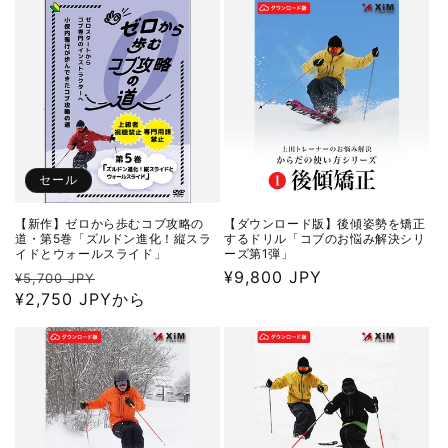
格
価
格
セール
【新作】ゼロから歩むコブ攻略の
【ダウンロード版】後傾姿勢を矯正
道・第5巻「ズルドン進化！縦スラ
するドリル「コブのお悩み解決シリ
イドとウォールスライド」
ーズ第1弾」
通
セ
通
¥9,800 JPY
¥5,700 JPY
常
¥2,750 JPYから
ー
常
価
ル
価
格
価
格
格