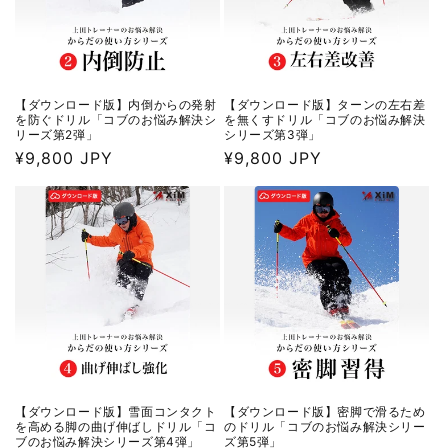
【ダウンロード版】内倒からの発射
【ダウンロード版】ターンの左右差
を防ぐドリル「コブのお悩み解決シ
を無くすドリル「コブのお悩み解決
リーズ第2弾」
シリーズ第3弾」
通
¥9,800 JPY
通
¥9,800 JPY
常
常
価
価
格
格
【ダウンロード版】雪面コンタクト
【ダウンロード版】密脚で滑るため
を高める脚の曲げ伸ばしドリル「コ
のドリル「コブのお悩み解決シリー
ブのお悩み解決シリーズ第4弾」
ズ第5弾」