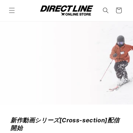
コンテ
カ
ンツに
ー
進む
ト
新作動画シリーズ[Cross-section]配信
開始