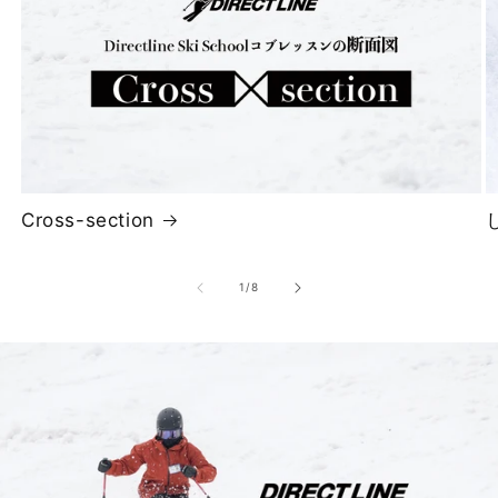
Cross-section
の
1
/
8