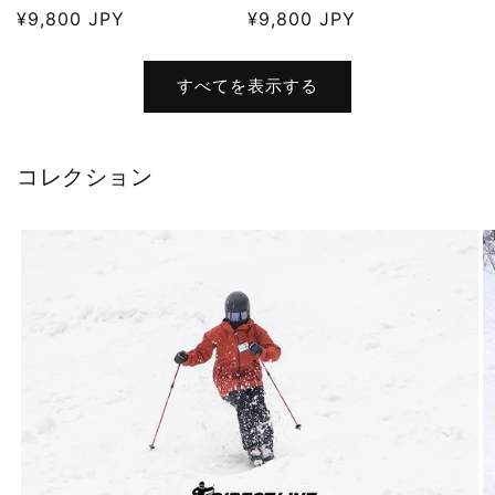
通
¥9,800 JPY
通
¥9,800 JPY
常
常
価
価
すべてを表示する
格
格
コレクション