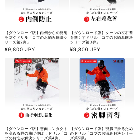
【ダウンロード版】内倒からの発射
【ダウンロード版】ターンの左右差
を防ぐドリル「コブのお悩み解決シ
を無くすドリル「コブのお悩み解決
リーズ第2弾」
シリーズ第3弾」
通
¥9,800 JPY
通
¥9,800 JPY
常
常
価
価
格
格
【ダウンロード版】雪面コンタクト
【ダウンロード版】密脚で滑るため
を高める脚の曲げ伸ばしドリル「コ
のドリル「コブのお悩み解決シリー
ブのお悩み解決シリーズ第4弾」
ズ第5弾」