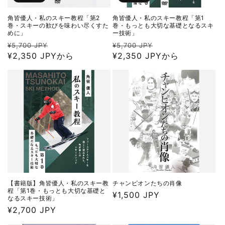
角皆優人・私のスキー教程「第2
角皆優人・私のスキー教程「第1
巻・スキーの歓びを味わい尽くすた
巻・もっとも大切な基礎となるスキ
めに」
ー技術」
通
セ
通
セ
¥5,700 JPY
¥5,700 JPY
常
¥2,350 JPYから
ー
常
¥2,350 JPYから
ー
価
ル
価
ル
格
価
格
価
格
格
【書籍版】角皆優人・私のスキー教
チャンピオンたちの肖像
程「第1巻・もっとも大切な基礎と
通
¥1,500 JPY
なるスキー技術」
常
通
¥2,700 JPY
価
常