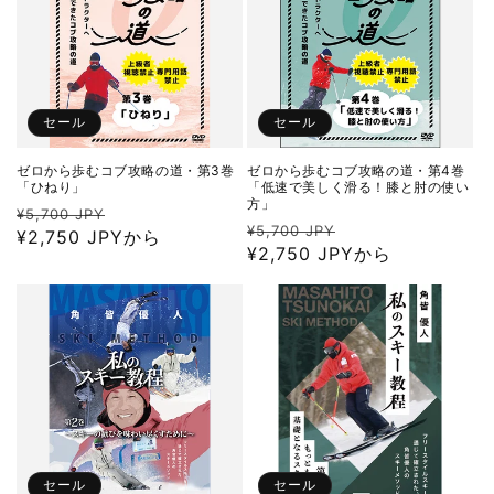
セール
セール
ゼロから歩むコブ攻略の道・第3巻
ゼロから歩むコブ攻略の道・第4巻
「ひねり」
「低速で美しく滑る！膝と肘の使い
方」
通
セ
¥5,700 JPY
通
セ
¥5,700 JPY
常
¥2,750 JPYから
ー
常
¥2,750 JPYから
ー
価
ル
価
ル
格
価
格
価
格
格
セール
セール