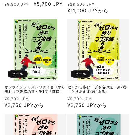
通
セ
¥5,700 JPY
通
セ
¥9,800 JPY
¥28,500 JPY
常
ー
常
¥11,000 JPYから
ー
価
ル
価
ル
格
価
格
価
格
格
セール
セール
オンラインレッスンつき！ゼロから
ゼロから歩むコブ攻略の道・第2巻
歩むコブ攻略の道・第1巻「前提」
「とりあえず楽に滑る」
通
セ
通
セ
¥5,700 JPY
¥5,700 JPY
常
¥2,750 JPYから
ー
常
¥2,750 JPYから
ー
価
ル
価
ル
格
価
格
価
格
格