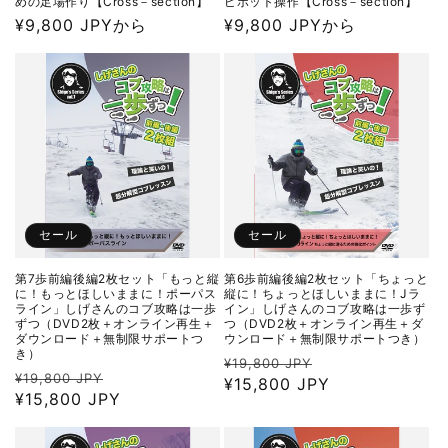
めの足場作り【Cross－section】
ピボット操作【Cross－section】
通
¥9,800 JPYから
通
¥9,800 JPYから
常
常
価
価
格
格
セール
セール
第7歩前編後編2枚セット「もっと縦
第6歩前編後編2枚セット「ちょっと
に！もっとほしいままに！ポーパス
縦に！ちょっとほしいままに！Jラ
ライン」しげさんのコブ攻略は一歩
イン」しげさんのコブ攻略は一歩ず
ずつ（DVD2枚＋オンライン再生＋
つ（DVD2枚＋オンライン再生＋ダ
ダウンロード＋無制限サポートつ
ウンロード＋無制限サポートつき）
き）
通
セ
¥19,800 JPY
通
セ
¥19,800 JPY
常
¥15,800 JPY
ー
常
¥15,800 JPY
ー
価
ル
価
ル
格
価
格
価