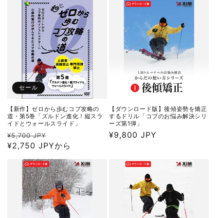
格
価
格
セール
【新作】ゼロから歩むコブ攻略の
【ダウンロード版】後傾姿勢を矯正
道・第5巻「ズルドン進化！縦スラ
するドリル「コブのお悩み解決シリ
イドとウォールスライド」
ーズ第1弾」
通
セ
通
¥9,800 JPY
¥5,700 JPY
常
¥2,750 JPYから
ー
常
価
ル
価
格
価
格
格