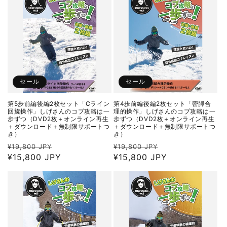
格
格
セール
セール
第5歩前編後編2枚セット「Cライン
第4歩前編後編2枚セット「密脚合
回旋操作」しげさんのコブ攻略は一
理的操作」しげさんのコブ攻略は一
歩ずつ（DVD2枚＋オンライン再生
歩ずつ（DVD2枚＋オンライン再生
＋ダウンロード＋無制限サポートつ
＋ダウンロード＋無制限サポートつ
き）
き）
通
セ
通
セ
¥19,800 JPY
¥19,800 JPY
常
¥15,800 JPY
ー
常
¥15,800 JPY
ー
価
ル
価
ル
格
価
格
価
格
格